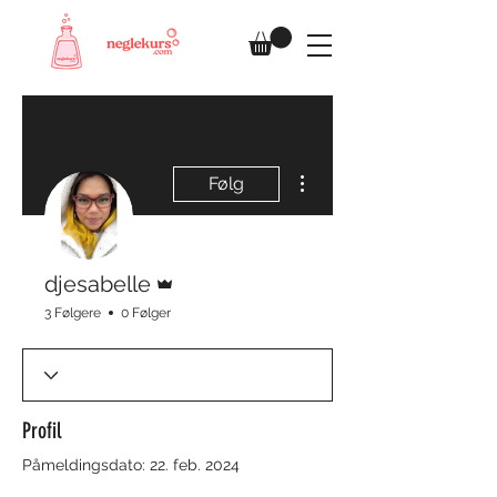
Flere handlinger
Følg
Admin
djesabelle
3 Følgere
0 Følger
Profil
Påmeldingsdato: 22. feb. 2024