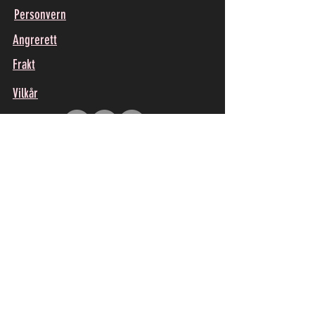
Personvern
Angrerett
Frakt
Vilkår
Få oppdateringer på e-
post
Fornavn
E-post
*